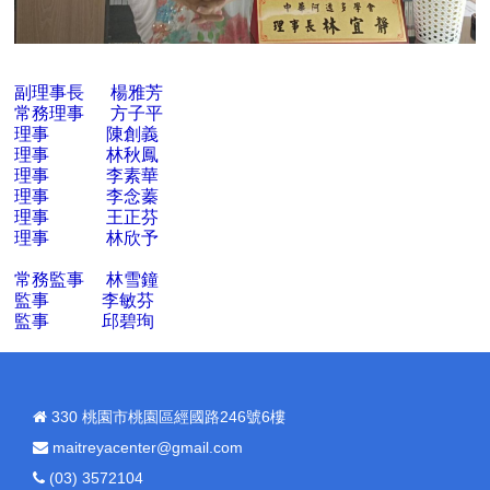
副理事長 楊雅芳
常務理事 方子平
理事 陳創義
理事 林秋鳳
理事 李素華
理事 李念蓁
理事 王正芬
理事 林欣予
常務監事 林雪鐘
監事 李敏芬
監事 邱碧珣
330 桃園市桃園區經國路246號6樓
maitreyacenter@gmail.com
(03) 3572104