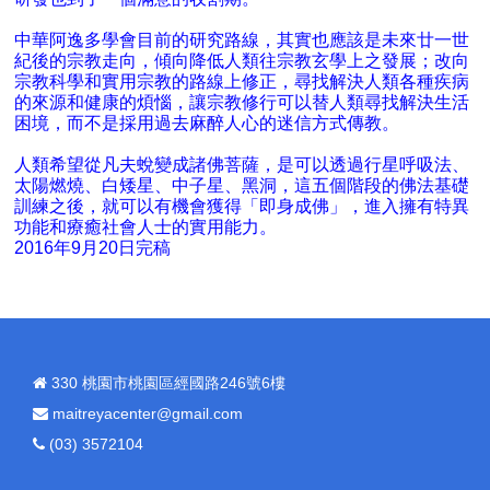
中華阿逸多學會目前的研究路線，其實也應該是未來廿一世
紀後的宗教走向，傾向降低人類往宗教玄學上之發展；改向
宗教科學和實用宗教的路線上修正，尋找解決人類各種疾病
的來源和健康的煩惱，讓宗教修行可以替人類尋找解決生活
困境，而不是採用過去麻醉人心的迷信方式傳教。
人類希望從凡夫蛻變成諸佛菩薩，是可以透過行星呼吸法、
太陽燃燒、白矮星、中子星、黑洞，這五個階段的佛法基礎
訓練之後，就可以有機會獲得「即身成佛」，進入擁有特異
功能和療癒社會人士的實用能力。
2016年9月20日完稿
330 桃園市桃園區經國路246號6樓
maitreyacenter@gmail.com
(03) 3572104