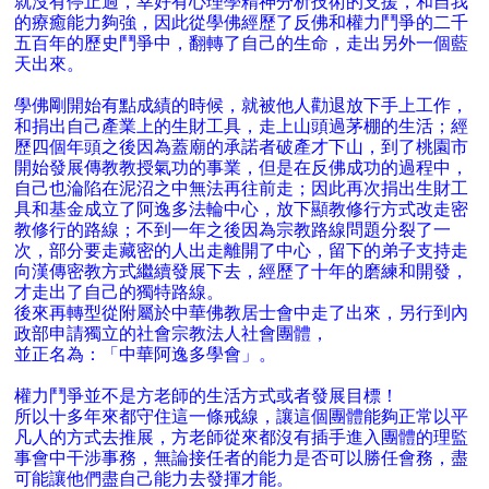
就沒有停止過，幸好有心理學精神分析技術的支援，和自我
的療癒能力夠強，因此從學佛經歷了反佛和權力鬥爭的二千
五百年的歷史鬥爭中，翻轉了自己的生命，走出另外一個藍
天出來。
學佛剛開始有點成績的時候，就被他人勸退放下手上工作，
和捐出自己產業上的生財工具，走上山頭過茅棚的生活；經
歷四個年頭之後因為蓋廟的承諾者破產才下山，到了桃園市
開始發展傳教教授氣功的事業，但是在反佛成功的過程中，
自己也淪陷在泥沼之中無法再往前走；因此再次捐出生財工
具和基金成立了阿逸多法輪中心，放下顯教修行方式改走密
教修行的路線；不到一年之後因為宗教路線問題分裂了一
次，部分要走藏密的人出走離開了中心，留下的弟子支持走
向漢傳密教方式繼續發展下去，經歷了十年的磨練和開發，
才走出了自己的獨特路線。
後來再轉型從附屬於中華佛教居士會中走了出來，另行到內
政部申請獨立的社會宗教法人社會團體，
並正名為：「中華阿逸多學會」。
權力鬥爭並不是方老師的生活方式或者發展目標！
所以十多年來都守住這一條戒線，讓這個團體能夠正常以平
凡人的方式去推展，方老師從來都沒有插手進入團體的理監
事會中干涉事務，無論接任者的能力是否可以勝任會務，盡
可能讓他們盡自己能力去發揮才能。