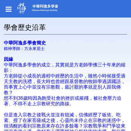
學會歷史沿革
中華阿逸多學會簡史
精神導師：方永來居士
因緣
中華阿逸多學會的成立，其實就是方老師學佛三十年來的縮
影：
方老師從小成長的過程中經歷的生活中，雖然小時候接受過
天主教的洗禮，長大時也曾經跟基督教的牧師學過講國語，
而事實上心中並沒有宗教觀，最討厭的事就是別人跟我傳
教？
想不到36歲時因為飽受社會的挫折或摧殘，被社會壓力迫
著、不得不走上宗教研究的路線。
但是進入宗教之後戰火並沒有熄滅，信佛經歷了皈依、吃
素、授了在家菩薩戒之後，心靈尚未停止在宗教的迷惑中，
很清醒的看到宗教原來存在許多餘毒？宗教戰爭和鬥爭從來