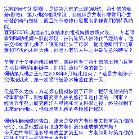
宗教的研究和開發，是從第六佛的三眛(藏密)、第七佛的般
若(顯教)、第八佛的唯識學說，都曾經是方老師非常用心去
研發的修行技術，而且把宗教修行發展出多種實用的特異功
能。
直到2008年奧運在北京結束的電視轉播放煙火晚上，方老師
看到彌勒祖師在眼前示現，被告知第八佛時代己經結束，他
要交棒給第九佛了！說完就消失了踪影，從此他離開了北京
雍和宮後的木雕大佛，那是方老師人生之中最失意的時候？
辛苦了十多年的佛法研究，曾經推翻了第七佛的王朝而且努
力地替彌勒祖師辦事，卻得到這種平淡的告白；
彌勒第八佛之王朝在2008年8月就此結束了？這是方老師研
究佛法以來，第一次眼睛被淚水掩蓋住的一天。
但是不久之後，方老師心情就恢復了正常，把研究佛法的目
標重新修正，開始研究第九佛的修行又是什麼的一回事？
經過五年努力研究西洋占星術和天文科學之後，終於找到了
未來新的佛法，也就是第九佛的各種修行秘訣。
彌勒祖師殘酷的告白、原來是交待方老師要去接掌第九佛的
研究，但是他並沒有強迫方老師必須達成他的志願！
今天在中華阿逸多學會成立的第五年，方老師剛好第九佛的
研發也到了一個滿意的收割期。